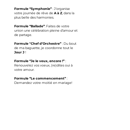
Formule “Symphonie”
: J’organise
votre journée de rêve de
A à Z
, dans la
plus belle des harmonies.
Formule “Ballade”
: Faites de votre
union une célébration pleine d’amour et
de partage.
Formule "Chef d’Orchestre”
: Du bout
de ma baguette, je coordonne tout le
Jour J
!
Formule “Je le veux, encore !”
:
Renouvelez vos voeux, (re)dites oui à
votre amour.
Formule “Le commencement”
:
Demandez votre moitié en mariage!
Oui je le veux