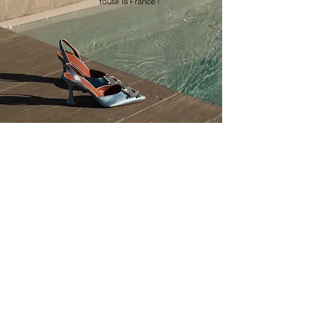
toute la France !
Discutons ensemble de votre
journée de rêve !
CONTACTEZ-MOI
Prénom